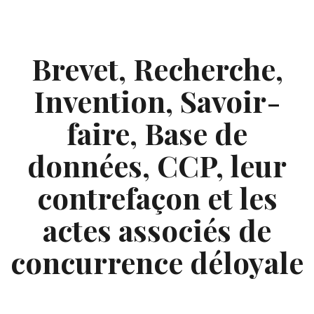
Skip
to
content
Brevet, Recherche,
Invention, Savoir-
faire, Base de
données, CCP, leur
contrefaçon et les
actes associés de
concurrence déloyale