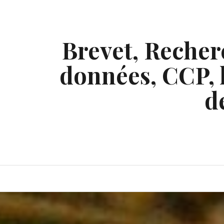
Skip
to
content
Brevet, Recherc
données, CCP, l
d