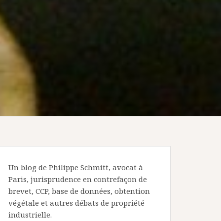
Un blog de Philippe Schmitt, avocat à
Paris, jurisprudence en contrefaçon de
brevet, CCP, base de données, obtention
végétale et autres débats de propriété
industrielle.