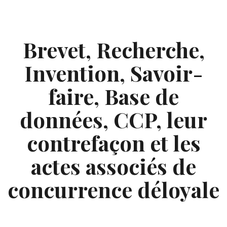
Skip
to
content
Brevet, Recherche,
Invention, Savoir-
faire, Base de
données, CCP, leur
contrefaçon et les
actes associés de
concurrence déloyale