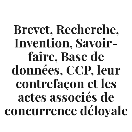
Skip
to
content
Brevet, Recherche,
Invention, Savoir-
faire, Base de
données, CCP, leur
contrefaçon et les
actes associés de
concurrence déloyale