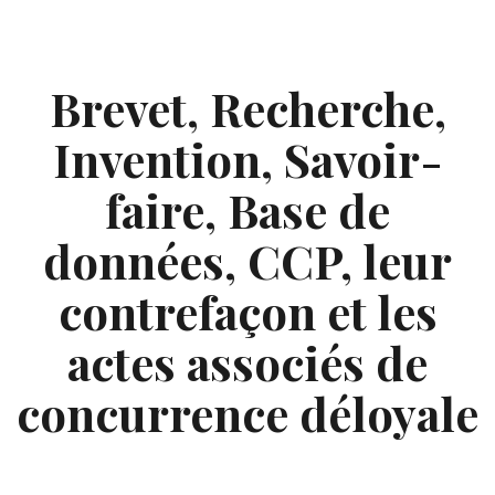
Skip
to
content
Brevet, Recherche,
Invention, Savoir-
faire, Base de
données, CCP, leur
contrefaçon et les
actes associés de
concurrence déloyale