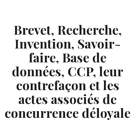
Skip
to
content
Brevet, Recherche,
Invention, Savoir-
faire, Base de
données, CCP, leur
contrefaçon et les
actes associés de
concurrence déloyale