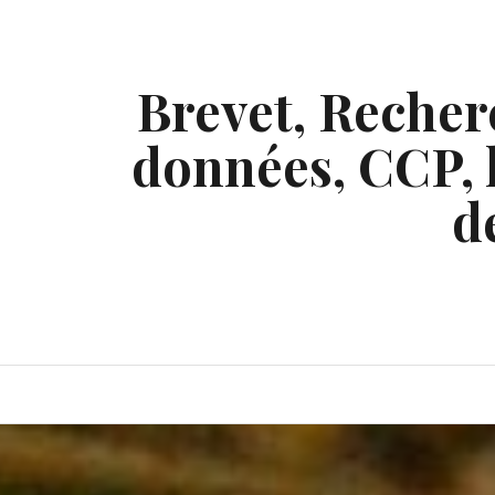
Skip
to
content
Brevet, Recherc
données, CCP, l
d