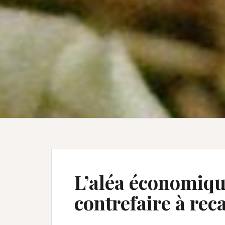
L’aléa économiqu
contrefaire à reca