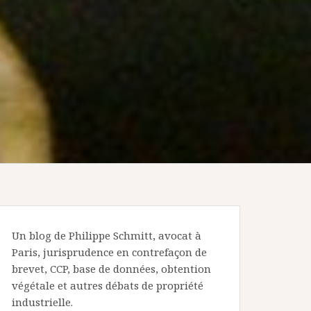
Un blog de Philippe Schmitt, avocat à
Paris, jurisprudence en contrefaçon de
brevet, CCP, base de données, obtention
végétale et autres débats de propriété
industrielle.