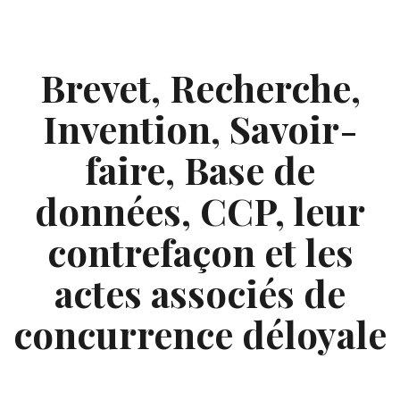
Skip
to
content
Brevet, Recherche,
Invention, Savoir-
faire, Base de
données, CCP, leur
contrefaçon et les
actes associés de
concurrence déloyale