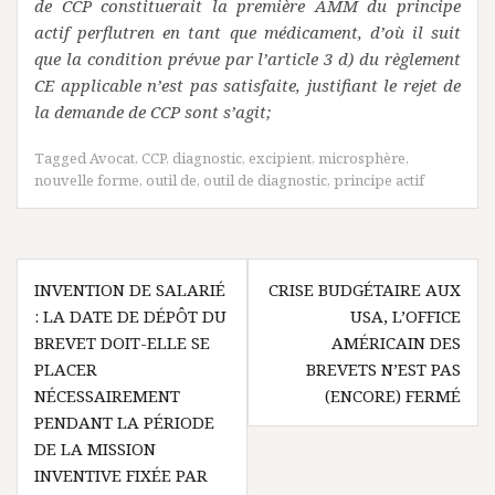
de CCP constituerait la première AMM du principe
actif perflutren en tant que médicament, d’où il suit
que la condition prévue par l’article 3 d) du règlement
CE applicable n’est pas satisfaite, justifiant le rejet de
la demande de CCP sont s’agit;
Tagged
Avocat
,
CCP
,
diagnostic
,
excipient
,
microsphère
,
nouvelle forme
,
outil de
,
outil de diagnostic
,
principe actif
Navigation
INVENTION DE SALARIÉ
CRISE BUDGÉTAIRE AUX
de
: LA DATE DE DÉPÔT DU
USA, L’OFFICE
l’article
BREVET DOIT-ELLE SE
AMÉRICAIN DES
PLACER
BREVETS N’EST PAS
NÉCESSAIREMENT
(ENCORE) FERMÉ
PENDANT LA PÉRIODE
DE LA MISSION
INVENTIVE FIXÉE PAR