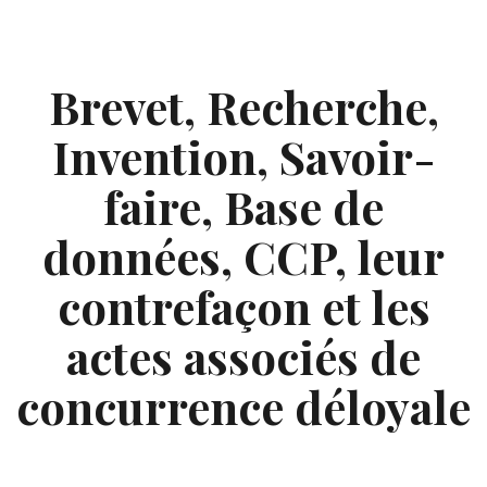
Skip
to
content
Brevet, Recherche,
Invention, Savoir-
faire, Base de
données, CCP, leur
contrefaçon et les
actes associés de
concurrence déloyale