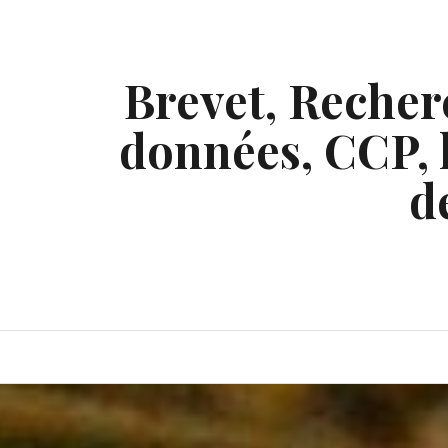
Skip
to
content
Brevet, Recherc
données, CCP, l
d