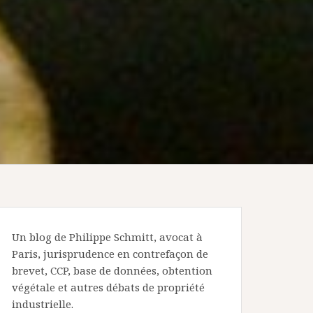
Un blog de Philippe Schmitt, avocat à
Paris, jurisprudence en contrefaçon de
brevet, CCP, base de données, obtention
végétale et autres débats de propriété
industrielle.