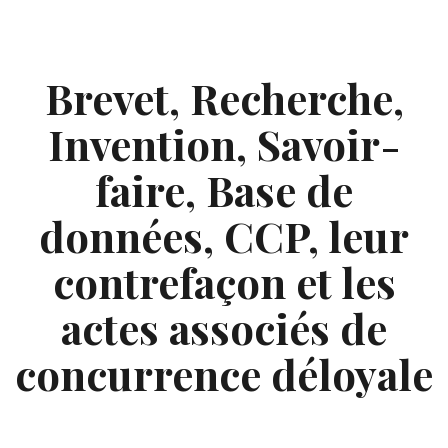
Skip
to
content
Brevet, Recherche,
Invention, Savoir-
faire, Base de
données, CCP, leur
contrefaçon et les
actes associés de
concurrence déloyale