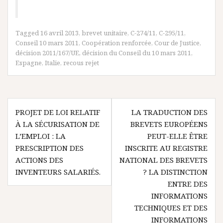
Tagged
16 avril 2013
,
brevet unitaire
,
C-274/11
,
C-295/11
,
Conseil 10 mars 2011
,
Coopération renforcée
,
Cour de Justice
,
décision 2011/167/UE
,
décision du Conseil du 10 mars 2011
,
Espagne
,
Italie
,
recous rejet
Navigation
PROJET DE LOI RELATIF
LA TRADUCTION DES
de
À LA SÉCURISATION DE
BREVETS EUROPÉENS
l’article
L’EMPLOI : LA
PEUT-ELLE ÊTRE
PRESCRIPTION DES
INSCRITE AU REGISTRE
ACTIONS DES
NATIONAL DES BREVETS
INVENTEURS SALARIÉS.
? LA DISTINCTION
ENTRE DES
INFORMATIONS
TECHNIQUES ET DES
INFORMATIONS