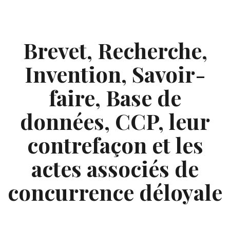
Skip
to
content
Brevet, Recherche,
Invention, Savoir-
faire, Base de
données, CCP, leur
contrefaçon et les
actes associés de
concurrence déloyale