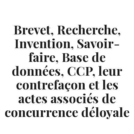
Skip
to
content
Brevet, Recherche,
Invention, Savoir-
faire, Base de
données, CCP, leur
contrefaçon et les
actes associés de
concurrence déloyale