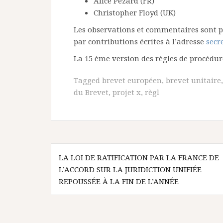
Alice Pezard (FR)
Christopher Floyd (UK)
Les observations et commentaires sont p
par contributions écrites à l’adresse
secr
La 15 ème version des règles de procédu
Tagged
brevet européen
,
brevet unitaire
du Brevet
,
projet x
,
règl
Navigation
LA LOI DE RATIFICATION PAR LA FRANCE DE
de
L’ACCORD SUR LA JURIDICTION UNIFIÉE
l’article
REPOUSSÉE À LA FIN DE L’ANNÉE