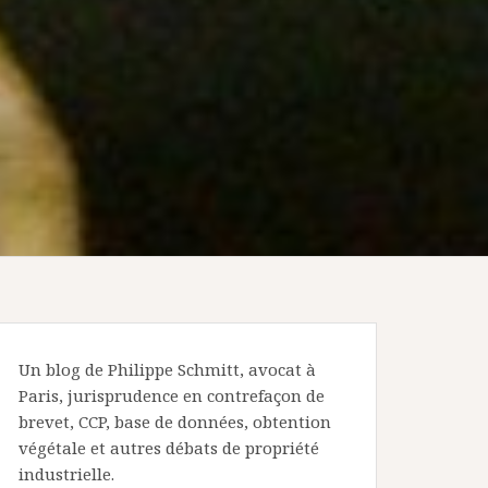
Un blog de Philippe Schmitt, avocat à
Paris, jurisprudence en contrefaçon de
brevet, CCP, base de données, obtention
végétale et autres débats de propriété
industrielle.