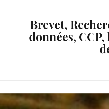
Skip
to
content
Brevet, Recherc
données, CCP, l
d