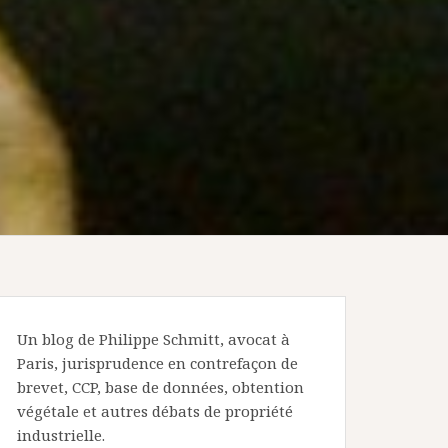
Un blog de Philippe Schmitt, avocat à
Paris, jurisprudence en contrefaçon de
brevet, CCP, base de données, obtention
végétale et autres débats de propriété
industrielle.