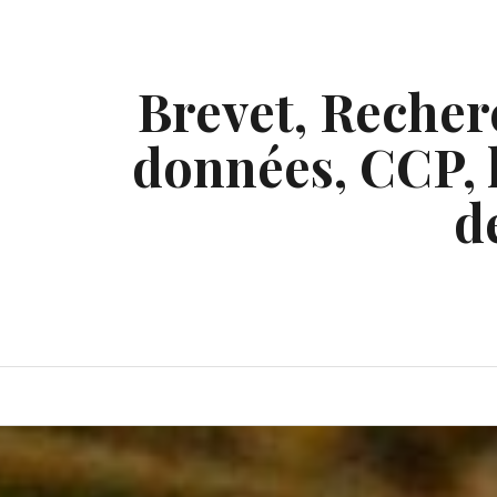
Skip
to
content
Brevet, Recherc
données, CCP, l
d