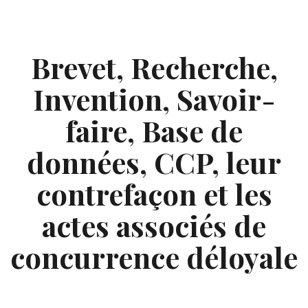
Skip
to
content
Brevet, Recherche,
Invention, Savoir-
faire, Base de
données, CCP, leur
contrefaçon et les
actes associés de
concurrence déloyale