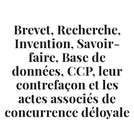
Skip
to
content
Brevet, Recherche,
Invention, Savoir-
faire, Base de
données, CCP, leur
contrefaçon et les
actes associés de
concurrence déloyale