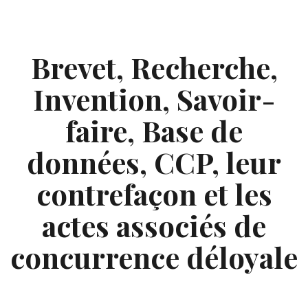
Skip
to
content
Brevet, Recherche,
Invention, Savoir-
faire, Base de
données, CCP, leur
contrefaçon et les
actes associés de
concurrence déloyale