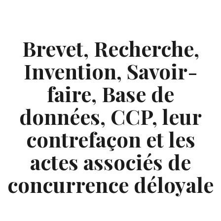
Skip
to
content
Brevet, Recherche,
Invention, Savoir-
faire, Base de
données, CCP, leur
contrefaçon et les
actes associés de
concurrence déloyale