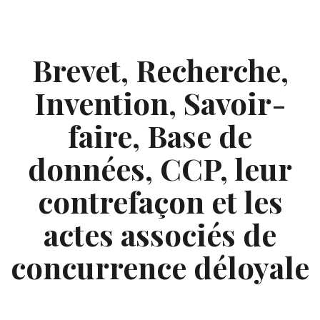
Skip
to
content
Brevet, Recherche,
Invention, Savoir-
faire, Base de
données, CCP, leur
contrefaçon et les
actes associés de
concurrence déloyale