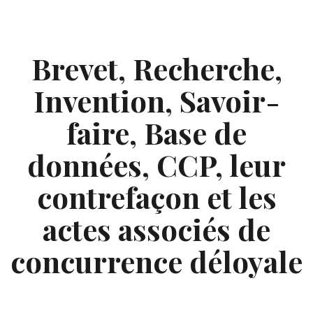
Skip
to
content
Brevet, Recherche,
Invention, Savoir-
faire, Base de
données, CCP, leur
contrefaçon et les
actes associés de
concurrence déloyale