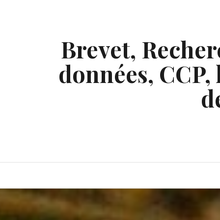
Skip
to
content
Brevet, Recherc
données, CCP, l
d