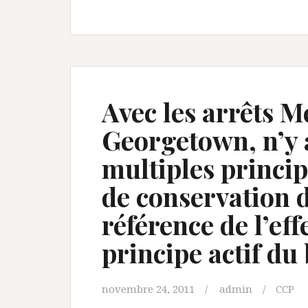
Avec les arrêts M
Georgetown, n’y 
multiples princip
de conservation 
référence de l’ef
principe actif du
novembre 24, 2011
admin
CCP