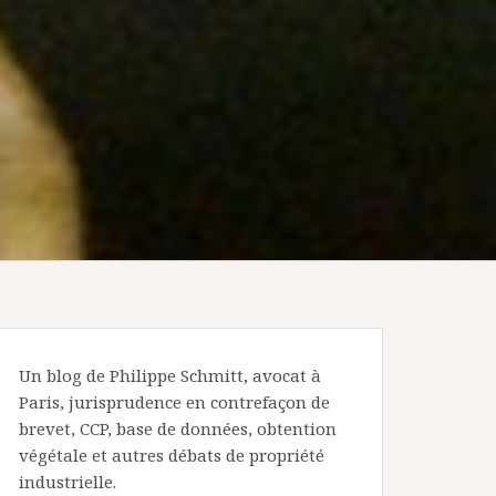
Un blog de Philippe Schmitt, avocat à
Paris, jurisprudence en contrefaçon de
brevet, CCP, base de données, obtention
végétale et autres débats de propriété
industrielle.