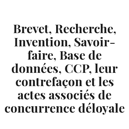
Skip
to
content
Brevet, Recherche,
Invention, Savoir-
faire, Base de
données, CCP, leur
contrefaçon et les
actes associés de
concurrence déloyale