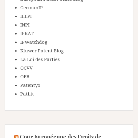
GermanIP
IEEPI
INPI
IPKAT
IPWatchdog
Kluwer Patent Blog
La Loi des Parties
OCVV
OEB
Patentyo
PatLit
Cour Européenne des Droits de