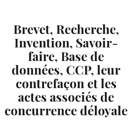
Skip
to
content
Brevet, Recherche,
Invention, Savoir-
faire, Base de
données, CCP, leur
contrefaçon et les
actes associés de
concurrence déloyale