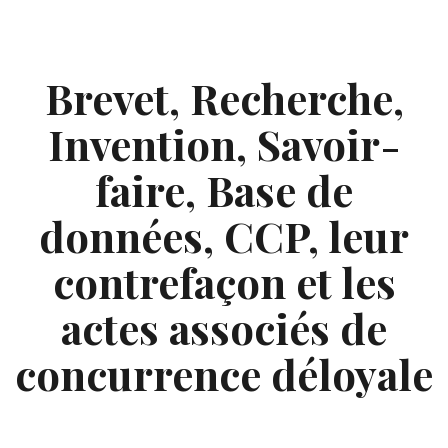
Skip
to
content
Brevet, Recherche,
Invention, Savoir-
faire, Base de
données, CCP, leur
contrefaçon et les
actes associés de
concurrence déloyale