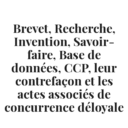
Skip
to
content
Brevet, Recherche,
Invention, Savoir-
faire, Base de
données, CCP, leur
contrefaçon et les
actes associés de
concurrence déloyale