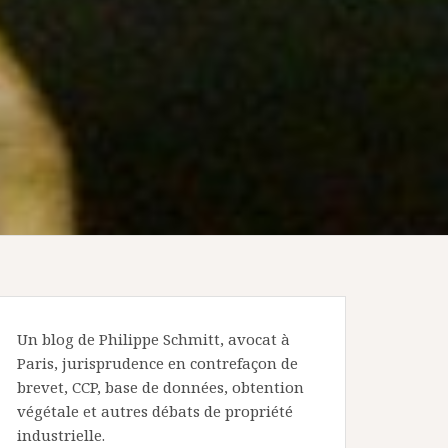
Un blog de Philippe Schmitt, avocat à
Paris, jurisprudence en contrefaçon de
brevet, CCP, base de données, obtention
végétale et autres débats de propriété
industrielle.