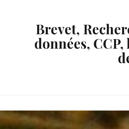
Skip
to
content
Brevet, Recherc
données, CCP, l
d