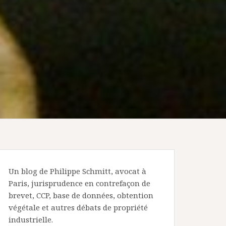
Un blog de Philippe Schmitt, avocat à
Paris, jurisprudence en contrefaçon de
brevet, CCP, base de données, obtention
végétale et autres débats de propriété
industrielle.