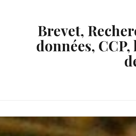
Skip
to
content
Brevet, Recherc
données, CCP, l
d