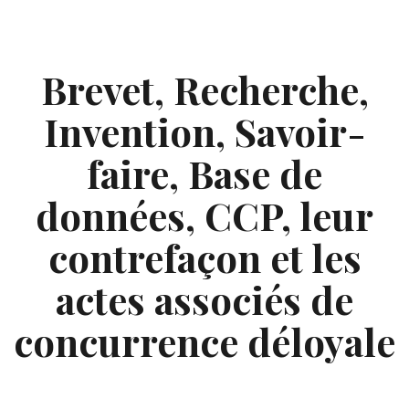
Skip
to
content
Brevet, Recherche,
Invention, Savoir-
faire, Base de
données, CCP, leur
contrefaçon et les
actes associés de
concurrence déloyale