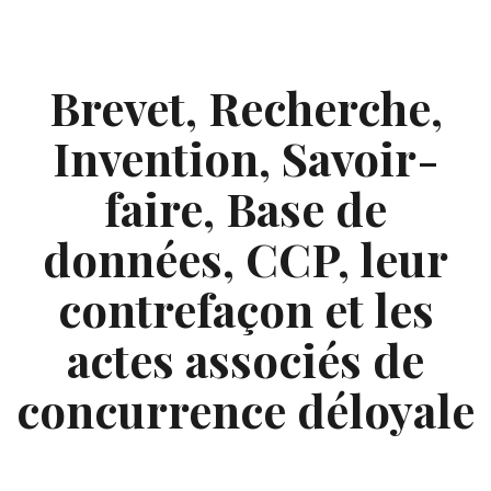
Skip
to
content
Brevet, Recherche,
Invention, Savoir-
faire, Base de
données, CCP, leur
contrefaçon et les
actes associés de
concurrence déloyale