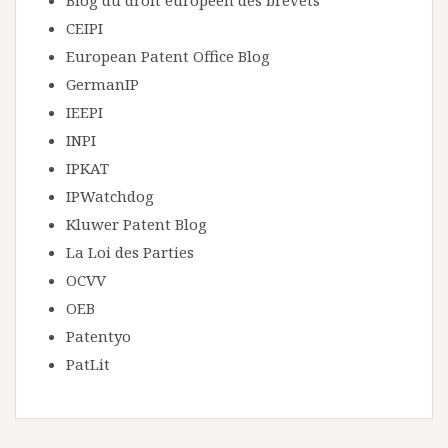
Blog du droit européen des brevets
CEIPI
European Patent Office Blog
GermanIP
IEEPI
INPI
IPKAT
IPWatchdog
Kluwer Patent Blog
La Loi des Parties
OCVV
OEB
Patentyo
PatLit