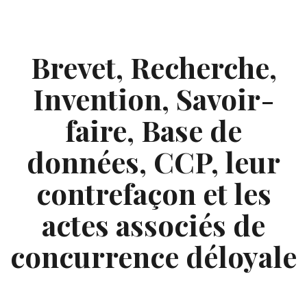
Skip
to
content
Brevet, Recherche,
Invention, Savoir-
faire, Base de
données, CCP, leur
contrefaçon et les
actes associés de
concurrence déloyale