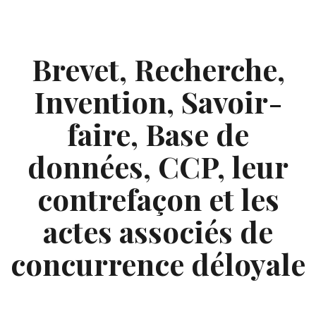
Skip
to
content
Brevet, Recherche,
Invention, Savoir-
faire, Base de
données, CCP, leur
contrefaçon et les
actes associés de
concurrence déloyale