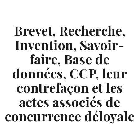
Skip
to
content
Brevet, Recherche,
Invention, Savoir-
faire, Base de
données, CCP, leur
contrefaçon et les
actes associés de
concurrence déloyale