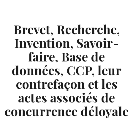
Skip
to
content
Brevet, Recherche,
Invention, Savoir-
faire, Base de
données, CCP, leur
contrefaçon et les
actes associés de
concurrence déloyale