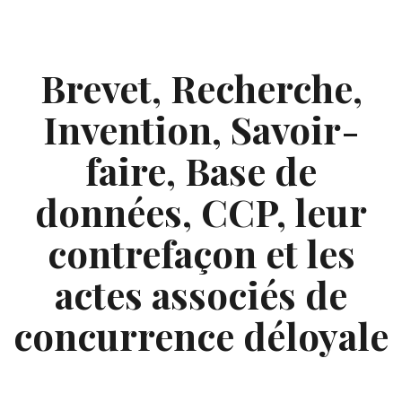
Skip
to
content
Brevet, Recherche,
Invention, Savoir-
faire, Base de
données, CCP, leur
contrefaçon et les
actes associés de
concurrence déloyale