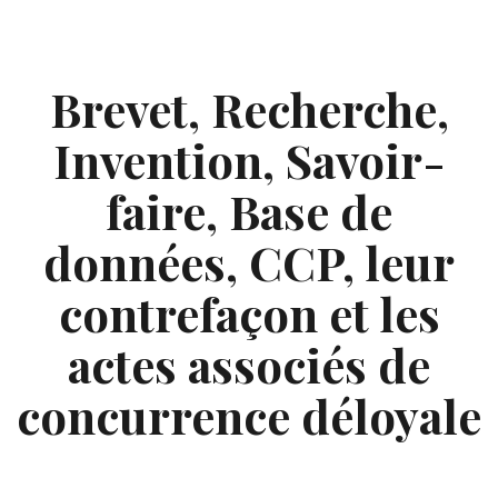
Skip
to
content
Brevet, Recherche,
Invention, Savoir-
faire, Base de
données, CCP, leur
contrefaçon et les
actes associés de
concurrence déloyale