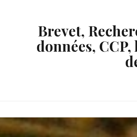
Skip
to
content
Brevet, Recherc
données, CCP, l
d