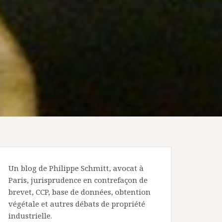
Un blog de Philippe Schmitt, avocat à
Paris, jurisprudence en contrefaçon de
brevet, CCP, base de données, obtention
végétale et autres débats de propriété
industrielle.