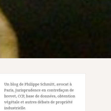
Un blog de Philippe Schmitt, avocat à
Paris, jurisprudence en contrefaçon de
brevet, CCP, base de données, obtention
végétale et autres débats de propriété
industrielle.