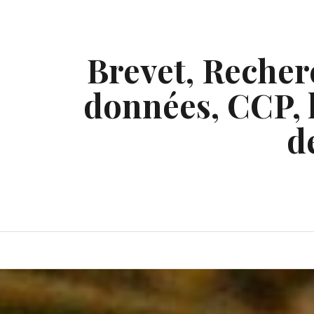
Skip
to
content
Brevet, Recherc
données, CCP, l
d