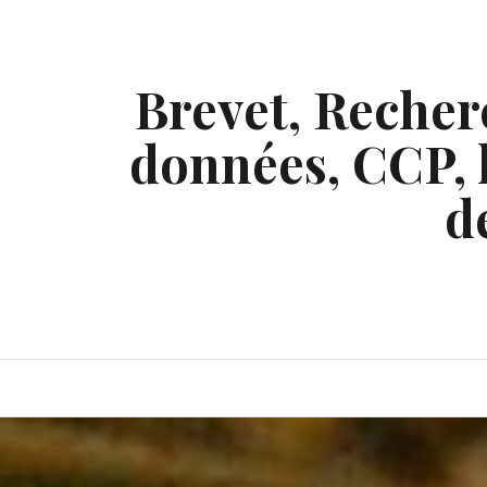
Skip
to
content
Brevet, Recherc
données, CCP, l
d