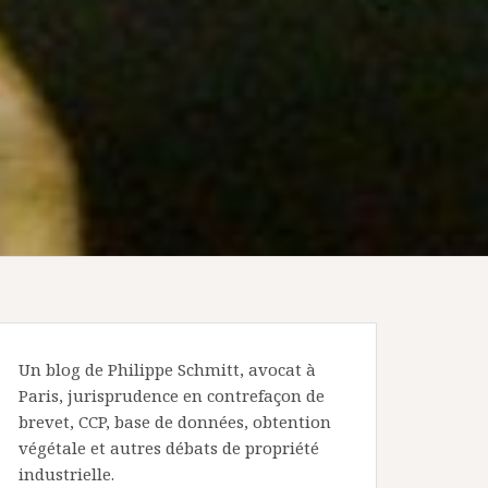
Un blog de Philippe Schmitt, avocat à
Paris, jurisprudence en contrefaçon de
brevet, CCP, base de données, obtention
végétale et autres débats de propriété
industrielle.