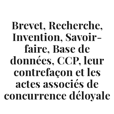
Skip
to
content
Brevet, Recherche,
Invention, Savoir-
faire, Base de
données, CCP, leur
contrefaçon et les
actes associés de
concurrence déloyale