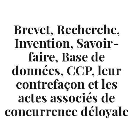
Skip
to
content
Brevet, Recherche,
Invention, Savoir-
faire, Base de
données, CCP, leur
contrefaçon et les
actes associés de
concurrence déloyale