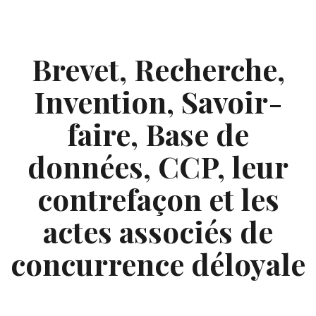
Skip
to
content
Brevet, Recherche,
Invention, Savoir-
faire, Base de
données, CCP, leur
contrefaçon et les
actes associés de
concurrence déloyale