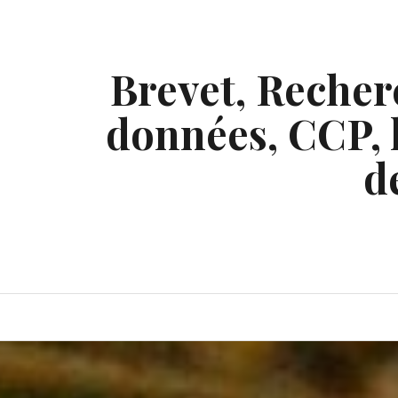
Skip
to
content
Brevet, Recherc
données, CCP, l
d