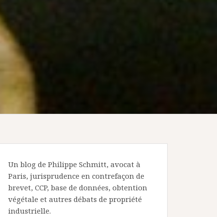
Un blog de Philippe Schmitt, avocat à
Paris, jurisprudence en contrefaçon de
brevet, CCP, base de données, obtention
végétale et autres débats de propriété
industrielle.