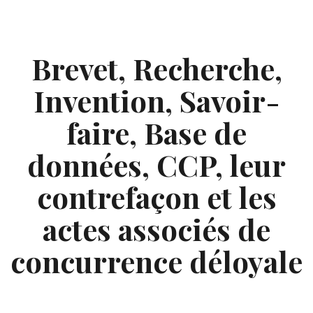
Skip
to
content
Brevet, Recherche,
Invention, Savoir-
faire, Base de
données, CCP, leur
contrefaçon et les
actes associés de
concurrence déloyale