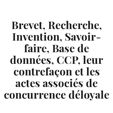
Skip
to
content
Brevet, Recherche,
Invention, Savoir-
faire, Base de
données, CCP, leur
contrefaçon et les
actes associés de
concurrence déloyale