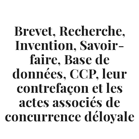
Skip
to
content
Brevet, Recherche,
Invention, Savoir-
faire, Base de
données, CCP, leur
contrefaçon et les
actes associés de
concurrence déloyale