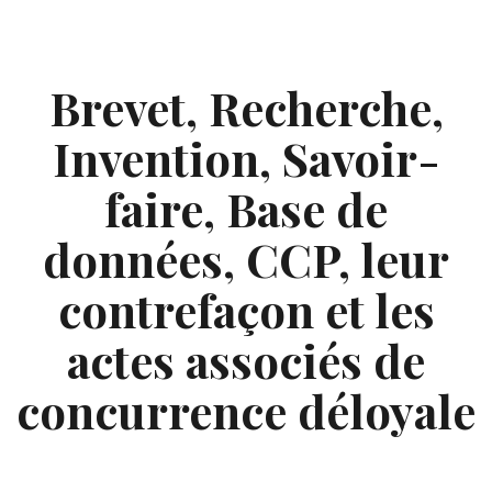
Skip
to
content
Brevet, Recherche,
Invention, Savoir-
faire, Base de
données, CCP, leur
contrefaçon et les
actes associés de
concurrence déloyale