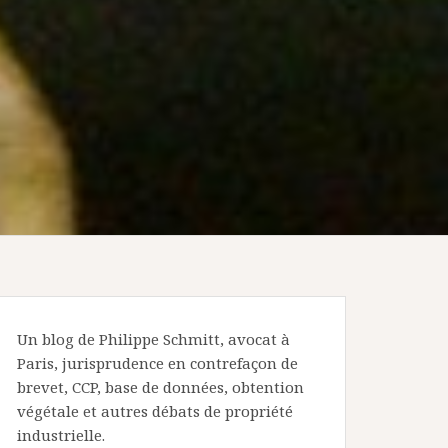
Un blog de Philippe Schmitt, avocat à
Paris, jurisprudence en contrefaçon de
brevet, CCP, base de données, obtention
végétale et autres débats de propriété
industrielle.