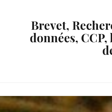
Skip
to
content
Brevet, Recherc
données, CCP, l
d