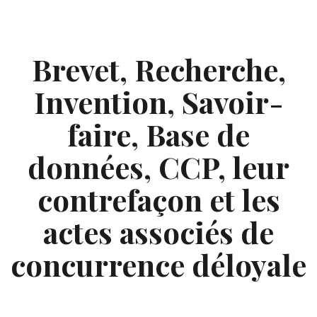
Skip
to
content
Brevet, Recherche,
Invention, Savoir-
faire, Base de
données, CCP, leur
contrefaçon et les
actes associés de
concurrence déloyale