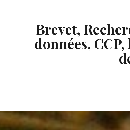
Skip
to
content
Brevet, Recherc
données, CCP, l
d