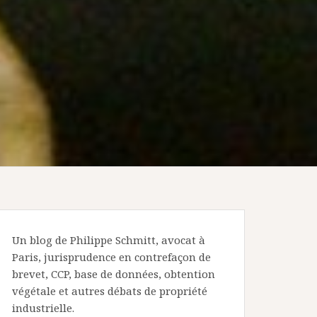
Un blog de Philippe Schmitt, avocat à
Paris, jurisprudence en contrefaçon de
brevet, CCP, base de données, obtention
végétale et autres débats de propriété
industrielle.